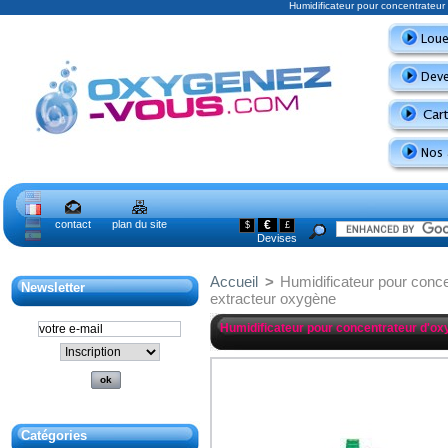
Humidificateur pour concentrateu
contact
plan du site
€
$
£
Devises
Accueil
>
Humidificateur pour conc
Newsletter
extracteur oxygène
Humidificateur pour concentrateur d'ox
Catégories