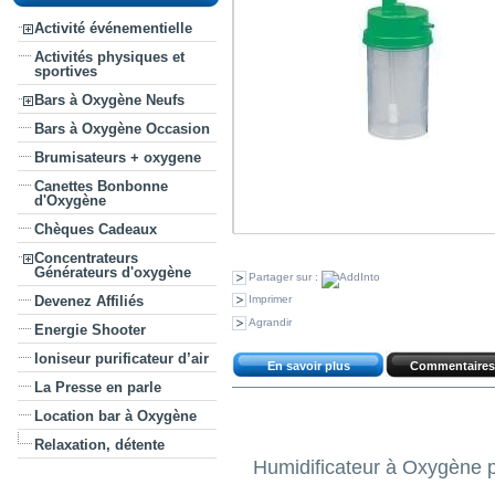
Activité événementielle
Activités physiques et
sportives
Bars à Oxygène Neufs
Bars à Oxygène Occasion
Brumisateurs + oxygene
Canettes Bonbonne
d'Oxygène
Chèques Cadeaux
Concentrateurs
Générateurs d'oxygène
Partager sur :
Imprimer
Devenez Affiliés
Agrandir
Energie Shooter
Ioniseur purificateur d’air
En savoir plus
Commentaires 
La Presse en parle
Location bar à Oxygène
Relaxation, détente
Humidificateur à Oxygène 