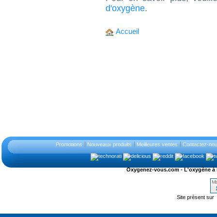
d'oxygène
.
Accueil
Promotions
Nouveaux produits
Meilleures ventes
Contactez-no
Oxygenez-vous.com - L'oxygène à l'ét
Site présent sur