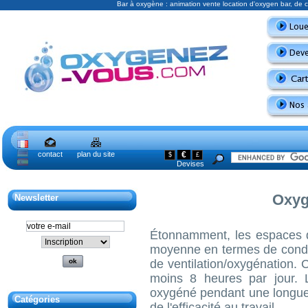
Bar à oxygène : animation vente location d'oxygen bar, de
contact
plan du site
€
$
£
Devises
Oxyg
Newsletter
Étonnamment, les espaces de
moyenne en termes de condi
de ventilation/oxygénation.
moins 8 heures par jour. 
oxygéné pendant une longue
Catégories
de l'efficacité au travail.