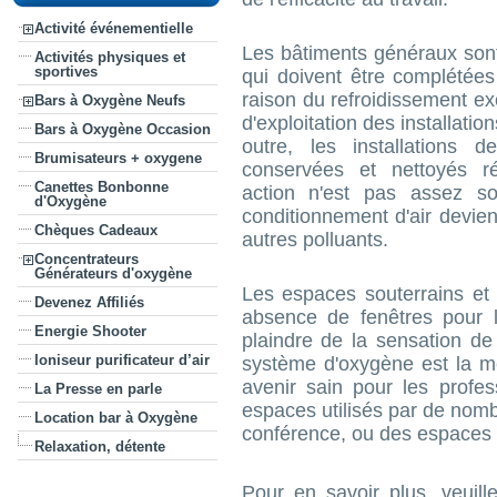
Activité événementielle
Les bâtiments généraux sont 
Activités physiques et
sportives
qui doivent être complétées
raison du refroidissement ex
Bars à Oxygène Neufs
d'exploitation des installatio
Bars à Oxygène Occasion
outre, les installations d
Brumisateurs + oxygene
conservées et nettoyés ré
Canettes Bonbonne
action n'est pas assez sou
d'Oxygène
conditionnement d'air devie
Chèques Cadeaux
autres polluants.
Concentrateurs
Générateurs d'oxygène
Les espaces souterrains et
Devenez Affiliés
absence de fenêtres pour l
Energie Shooter
plaindre de la sensation d
Ioniseur purificateur d’air
système d'oxygène est la mei
avenir sain pour les profess
La Presse en parle
espaces utilisés par de no
Location bar à Oxygène
conférence, ou des espaces d
Relaxation, détente
Pour en savoir plus, veuil