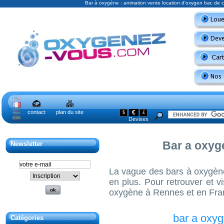
Bar à oxygène : animation vente location d'oxygen bar, de
contact
plan du site
€
$
£
Devises
Bar a oxyg
Newsletter
La vague des bars à oxygène
en plus. Pour retrouver et v
oxygène à Rennes et en Franc
bar a oxy
Catégories