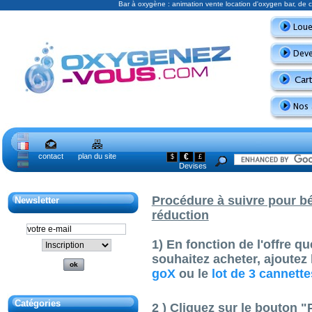
Bar à oxygène : animation vente location d'oxygen bar, de
contact
plan du site
€
$
£
Devises
Procédure à suivre pour b
Newsletter
réduction
1) En fonction de l'offre 
souhaitez acheter, ajoutez
goX
ou le
lot de 3 cannett
Catégories
2 ) Cliquez sur le bouton "