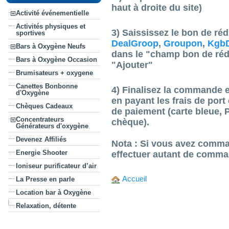
haut à droite du site)
Activité événementielle
Activités physiques et
3) Saississez le bon de réd
sportives
DealGroop
,
Groupon
,
KgbD
Bars à Oxygène Neufs
dans le "champ bon de rédu
Bars à Oxygène Occasion
"Ajouter"
Brumisateurs + oxygene
Canettes Bonbonne
4) Finalisez la commande e
d'Oxygène
en payant les frais de por
Chèques Cadeaux
de paiement (carte bleue, 
Concentrateurs
chèque).
Générateurs d'oxygène
Devenez Affiliés
Nota :
Si vous avez comma
Energie Shooter
effectuer autant de comma
Ioniseur purificateur d’air
Accueil
La Presse en parle
Location bar à Oxygène
Relaxation, détente