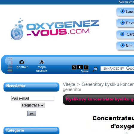
Kyslíkový 
Kontakt
mapa
€
$
£
stránek
Měny
Vítejte
>
Generátory kyslíku koncen
Newsletter
generátor
Kyslíkový koncentrátor kyslíku 
Kategorie