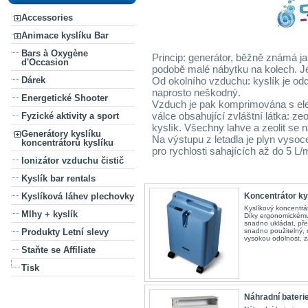
Accessories
Animace kyslíku Bar
Bars à Oxygène
Princip: generátor, běžně známá ja
d'Occasion
podobě malé nábytku na kolech. Je 
Od okolního vzduchu: kyslík je odd
Dárek
naprosto neškodný.
Energetické Shooter
Vzduch je pak komprimována s el
válce obsahující zvláštní látka: ze
Fyzické aktivity a sport
kyslík. Všechny lahve a zeolit se 
Generátory kyslíku
Na výstupu z letadla je plyn vysoc
koncentrátorů kyslíku
pro rychlosti sahajících až do 5 L/
Ionizátor vzduchu čistič
Kyslík bar rentals
Koncentrátor kys
Kyslíková láhev plechovky
Kyslíkový koncentrá
Mlhy + kyslík
Díky ergonomickému 
snadno ukládat, pře
snadno použitelný, 
Produkty Letní slevy
vysokou odolnost. z
Staňte se Affiliate
Tisk
Náhradní baterie 