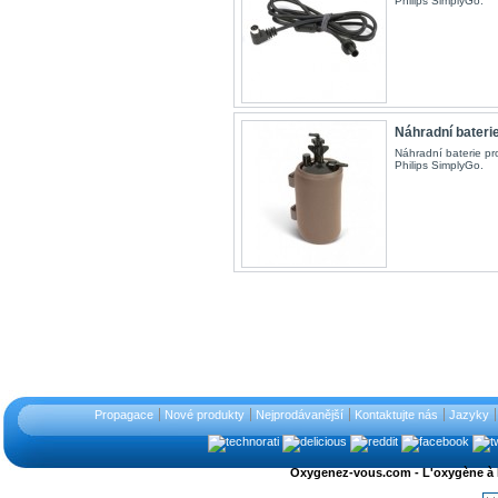
Philips SimplyGo.
Náhradní baterie 
Náhradní baterie pro
Philips SimplyGo.
Propagace
Nové produkty
Nejprodávanější
Kontaktujte nás
Jazyky
Oxygenez-vous.com - L'oxygène à l'ét