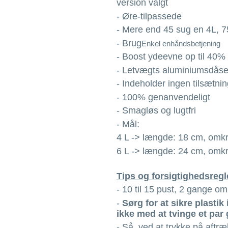
version valgt
- Øre-tilpassede
- Mere end 45 sug en 4L, 75
- Brug
Enkel enhåndsbetjening
- Boost ydeevne op til 40%
- Letvægts aluminiumsdåse
- Indeholder ingen tilsætnin
- 100% genanvendeligt
- Smagløs og lugtfri
- Mål:
4 L -> længde: 18 cm, omk
6 L -> længde: 24 cm, omk
Tips og forsigtighedsreg
- 10 til 15 pust, 2 gange o
-
Sørg for at sikre plasti
ikke med at tvinge et par
- Så, ved at trykke på aftræ