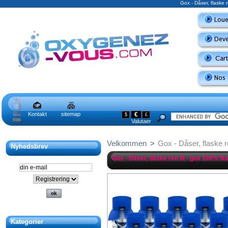
Gox - Dåser, flaske 
Kontakt
sitemap
€
$
£
Valutaer
Velkommen
>
Gox - Dåser, flaske r
Nyhedsbrev
Gox - Dåser, flaske ren ilt - gox 100% Na
Kategorier