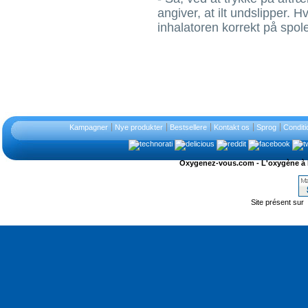
angiver, at ilt undslipper. 
inhalatoren korrekt på spol
Kampagner
Nye produkter
Bestsellere
Kontakt os
Sprog
Conditi
Oxygenez-vous.com - L'oxygène à l'ét
Site présent sur