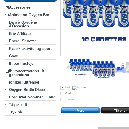
Accessories
Animation Oxygen Bar
Bars à Oxygène
d'Occasion
Bliv Affiliate
Energi Shooter
Fysisk aktivitet og sport
Gave
Ilt bar huslejer
Ilt koncentratorer ilt
generatorer
Ionizer luftrenser
Aktie:
Oxygen Bottle Dåser
Print
Produkter Sommer Tilbud
Forstør
Tåger + ilt
Mere
Tilbehør
Tryk på