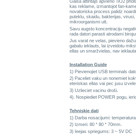
Gaisa attiritajs apvieno TiO2 phot
kas reklame, izmantojot fan-kamer
novatoriska process palidz noardit 
puteklu, skaidu, bakterijas, virus
mikroorganismi utt.
Savu augsto koncentraciju negativ
rada datori parasti atrodami biroju
Jus varat ne velas, pievieno dažu
gabalu ieklauts, lai izveidotu mik
ellas un smaržvielas, nav ieklauta
Installation Guide
1) Pievienojiet USB terminals dato
2) Paceliet vaku un nonemiet kokv
eteriskas ellas vai pec jusu izvel
3) Uzlieciet vacinu droši.
4). Nospiediet POWER pogu, ieric
Tehniskie dati
1) Darba nosacijumi: temperatura
2) Izmeri: 80 * 80 * 70mm.
3) Ieejas spriegums: 3 ~ 5V DC