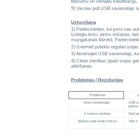
biežumu un vienadu klasifikaciju, 
9) Vai nav pull USB savienotajs 
Uzturešana
1) Parliecinieties, ka jums nav au
Izslegtu ierici, pirms tirišanas, tad
mazgašanas lidzekli. Parlieciniet
2) Iznemiet puteklu regulari izeja
3) Atvienojiet USB savienotajs, ka
4) Clean vienibas (ipaši izejas gai
attirišanas.
Problemas / Rezolucijas
Problemas
I
Ierice nedarbojas.
USB sa
pareizi
Ir troksni vienibas
Daži pi
Mašina rada skalu troksni
Vide ir