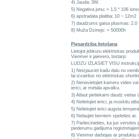
4) Jauda: 3W.
5) Negativa jonu: = 1,5 * 106 ion
6) apstradata platiba: 10 ~ 12m2
7) daudzums gaisa plusmas: 2.0 
8) Muža Dzinejs: = 50000h
Piesardziba lietošana
Lietojot jebkuru elektriskas produ
Vienmer ir jaievero, tostarp:
LUDZU IZLASIET VISU instrukcij
1) Neizjauciet kadu dalu no vieniba
lai izvairitos no elektriskas shortin
2) Nenovietojiet kameru video vai
ierici, ar metala apvalku.
3) Atlaut pietiekami daudz vietas 
4) Nelietojiet ierici, ja moskitu at
5) Nelietojiet ierici augsta temp
6) Nelaujiet berniem speleties ar.
7) Parliecinieties, ka jus versties
piederumu gadijuma registretajie
8) Vienmer darbojas ar produktu n