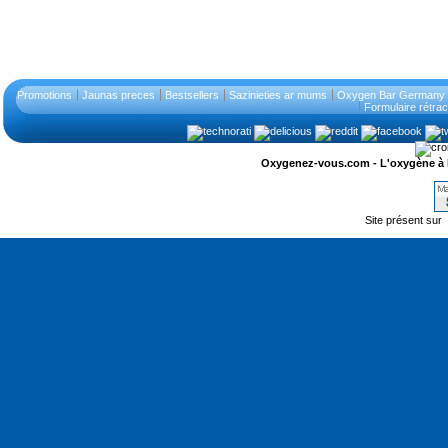
Promotions
Jaunas preces
Bestsellers
Sazinieties ar mums
Oxygen Bar Germany S
Formulaire rétrac
Oxygenez-vous.com - L'oxygène à l'ét
Site présent sur