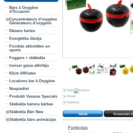
Bars à Oxygène
d'Occasion
Concentrateurs d'oxygène
Générateurs d'oxygene
Dāvanu kartes
Enerģētika šāvēja
Fiziskās aktivitātes un
sports
Foggers + skābekļa
Ionizer gaisa attīrītājs
Kļūst Affiliates
Locations bar à Oxygène
Nospiediet
Daļa:
Produkti Vasaras Specials
Drukāt
Palielināt
Skābekļa balonu kārbas
Skābekļa Bāri New
Vairāk
Komentāri (
Skābekļa bārs animācijas
Funkcijas