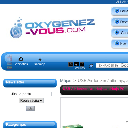
USB Air Io
Sazināties
sitemap
€
$
£
Valūtas
Mājas
>
USB Air Ionizer / attiritajs, 
Newsletter
USB Air Ionizer / attiritajs, attiritajs PC
Kategorijas