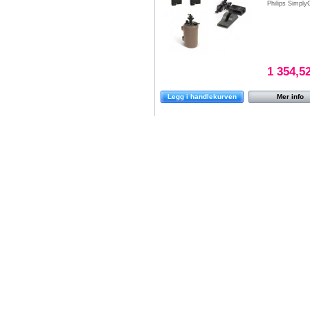
Philips Simply
1 354,5
Legg i handlekurven
Mer info