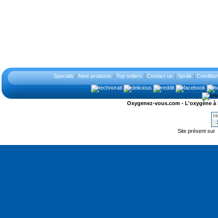
Specials
New products
Top sellers
Contact us
Språk
Conditio
Oxygenez-vous.com - L'oxygène à l'ét
Site présent sur