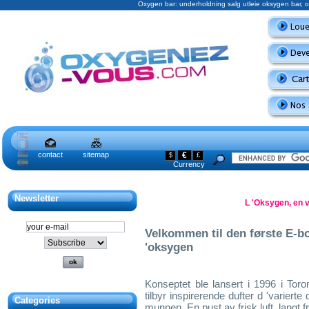
Oxygen bar: underholdning salg utleie oksygen bar,
contact
sitemap
€
$
£
Currency
Newsletter
L 'Oksygen, en vi
Velkommen til den første E-bo
'oksygen
Konseptet ble lansert i 1996 i Toro
tilbyr inspirerende dufter d 'varier
Categories
munnen. En pust av frisk luft, langt f