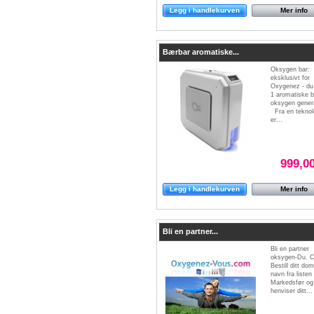
Legg i handlekurven
Mer info
Bærbar aromatiske...
Oksygen bar:
eksklusivt for
Oxygenez - du
1 aromatiske 
oksygen gener
Fra en teknol
er...
999,00
Legg i handlekurven
Mer info
Bli en partner...
Bli en partner
oksygen-Du. 
Bestill ditt do
navn fra listen
Markedsfør og
henviser ditt...