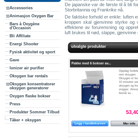
De japanske var de første til å bli f
Accessories
Storbritannia og Frankrike nå.
Animasjon Oxygen Bar
De faktiske forhold er enkle: luften
kroppen skal gjenvinne styrke og vi
Bars à Oxygène
effektene av forurensning og oppret
d'Occasion
luft brukes til nød, slappe, gjenvinne 
Bli Affiliate
Energi Shooter
utvalgte produkter
Fysisk aktivitet og sport
Gave
Pakke med 6 bokser av...
Ionizer air purifier
Oppdag fordel
rent oksygen.
Oksygen bar rentals
Oksygen er livet
10 minutter ut
Oksygen konsentratorer
oksygen og liv
oksygen generatorer
stopper. Atmo
består av...
Oxygen flaske bokser
Press
53,4
Produkter Sommer Tilbud
Tåker + oksygen
Legg i handlekurven
Mer info