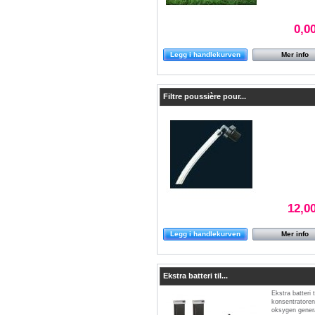
0,0
Legg i handlekurven
Mer info
Filtre poussière pour...
12,0
Legg i handlekurven
Mer info
Ekstra batteri til...
Ekstra batteri t
konsentratoren
oksygen gener