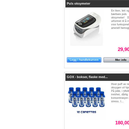
Puls oksymeter
En liten, lett o
bærbare puls
oksymeter! D
utformet til å 
vise funksjonel
arteriell hemogl
29,9
Legg i handlekurven
Mer info
GOX - bokser, flaske med...
Hver puff av r
oksygen vil hje
På jobb, i tilfel
tretthet, dårlig
konsentrasjon 
stress. I...
180,00