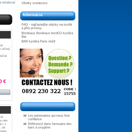
e inhalovať
Všetky svedectvo
Informácie
FAQ - najčastejšie otázky na kyslík
a jeho prínosy
Bordeaux Bordeaux bordO2 kyslíka
Bar
BAR kyslíka Paris riešiť
zný
 určený
unkčné
0 €
Les partenaires qui nous font
cik
confiance
ka vám
Référencé dans l'annuaire des
ci, v
bars à oxygène
, zlé
stres.