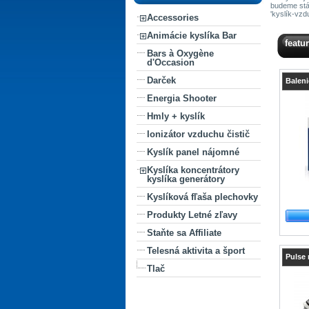
budeme stál
'kyslík-vzd
Accessories
Animácie kyslíka Bar
featu
Bars à Oxygène
d'Occasion
Darček
Baleni
Energia Shooter
Hmly + kyslík
Ionizátor vzduchu čistič
Kyslík panel nájomné
Kyslíka koncentrátory
kyslíka generátory
Kyslíková fľaša plechovky
Produkty Letné zľavy
Staňte sa Affiliate
Telesná aktivita a šport
Pulse 
Tlač