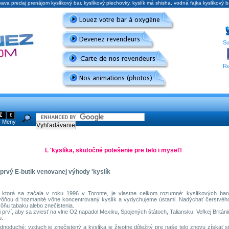
bava predaj prenájom kyslíkový bar, kyslíkový plechovky, kyslík má shisha, vodná fajka kyslíkov
Su
Re
€
£
Meny
L 'kyslíka, skutočné potešenie pre telo i myseľ!
a prvý E-butik venovanej výhody 'kyslík
 ktorá sa začala v roku 1996 v Toronte, je vlastne celkom rozumné: kyslíkových ba
i vôňou d 'rozmanité vône koncentrovaný kyslík a vydychujeme ústami. Nadýchať čerstvéh
ôňu tabaku alebo znečistenia.
i prví, aby sa zviesť na vlne O2 napadol Mexiku, Spojených štátoch, Taliansku, Veľkej Británii
u.
dnoduché: vzduch je znečistený a kyslíka je životne dôležitý pre naše telo znovu získať silu