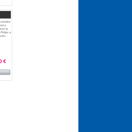
entrátor
onics
tosť je
Philips a
zdro, -
0 €