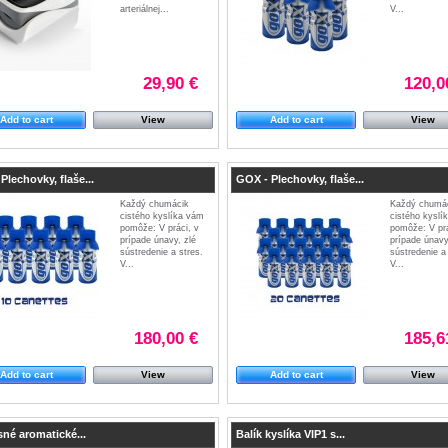
arteriálnej...
V...
29,90 €
120,0
Add to cart
View
Add to cart
View
Plechovky, flaše...
GOX - Plechovky, flaše...
Každý chumácik
Každý chumá
cistého kyslíka vám
cistého kyslí
pomôže: V práci, v
pomôže: V prá
prípade únavy, zlé
prípade únavy
sústredenie a stres.
sústredenie a 
V...
V...
180,00 €
185,6
Add to cart
View
Add to cart
View
né aromatické...
Balík kyslíka VIP1 s...