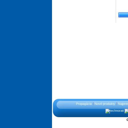
Propagácia
Nové produkty
Najpre
O