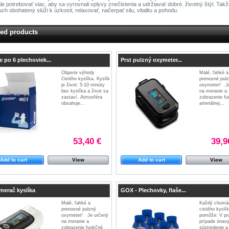
e potrebovať viac, aby sa vyrovnali vplyvy znečistenia a udržiavať dobré. životný štýl. Takž
uch obohatený slúži k úzkosti, relaxovať, načerpať silu, vitalitu a pohodu.
red products
e po 6 plechoviek...
Prst pulzný oxymeter...
Objavte výhody
Malé, ľahké a
čistého kyslíka. Kyslík
prenosné pul
je život: 5-10 minúty
oxymeter! Je
bez kyslíka a život sa
na meranie a
zastaví. Atmosféra
zobrazenie f
obsahuje...
arteriálnej...
53,40 €
39,9
Add to cart
View
Add to cart
View
merač kyslíka
GOX - Plechovky, flaše...
Malé, ľahké a
Každý chumá
prenosné pulzný
cistého kyslí
oxymeter! Je určený
pomôže: V prá
na meranie a
prípade únavy
zobrazenie funkčné
sústredenie a 