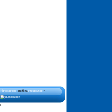
rétractaction
Beží na
PrestaShop
™
t
.