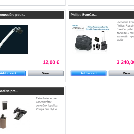
 poussière pour...
Philips EverGo...
Prenosné konc
Philips Respir
EverGo príleži
zárukou 1 rok 
zahrnuté: -pu
košík,...
12,00 €
3 240,0
Add to cart
View
Add to cart
View
atérie pre...
Extra batérie pre
koncentrátor,
generátor kyslíka
Philips SimplyGo.