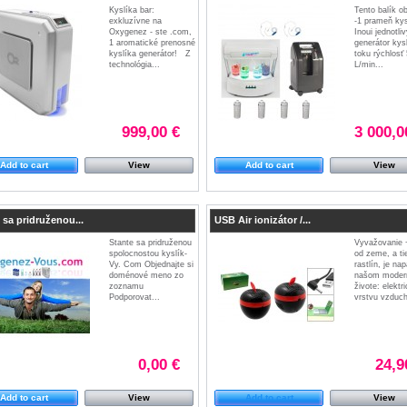
Kyslíka bar:
Tento balík o
exkluzívne na
-1 prameň kys
Oxygenez - ste .com,
Inoui jednotli
1 aromatické prenosné
generátor kysl
kyslíka generátor! Z
toku rýchlosť 
technológia...
L/min...
999,00 €
3 000,0
Add to cart
View
Add to cart
View
 sa pridruženou...
USB Air ionizátor /...
Stante sa pridruženou
Vyvažovanie +
spolocnostou kyslík-
od zeme, a tie
Vy. Com Objednajte si
rastlín, je na
doménové meno zo
našom mode
zoznamu
živote: elektr
Podporovat...
vrstvu vzduch
0,00 €
24,9
Add to cart
View
Add to cart
View