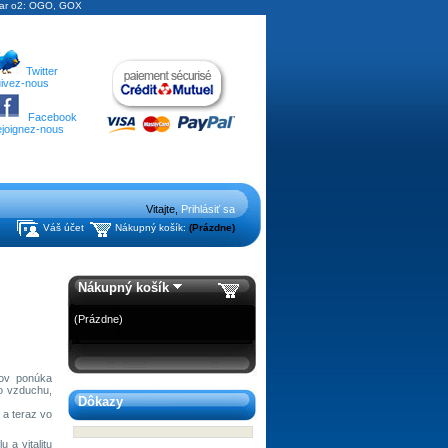
ý bar o2: OGO, GOX
Twitter
ivez-nous
Facebook
joignez-nous
Vitajte,
Prihlásiť sa
Váš účet
Nákupný košík:
(Prázdne)
Nákupný košík
(Prázdne)
rov ponúka
o vzduchu,
Dôkazy
 a teraz vo
 a vitalitu