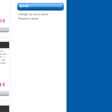
Quote
Change my cart to quote
Request a quote
0 €
cik
ka vám
ci, v
, zlé
stres.
1 €