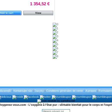
1 354,52 €
Add to cart
View
dávanejší
Kontaktujte nás
Jazyky
Conditions générales de vente
A propos
Formulaire 
xygenez-vous.com - L'oxygène à l'état pur : véritable bienfait pour le corps et l'espri