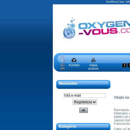
Kyslíkový bar: zá
Kontakt
mapa
$
stránok
Newsletter
Vitajte n
Koncepcia,
inšpirujúc
ďaleko od v
Japonci bol
Francúzsk
Kategórie
Fakty sú je