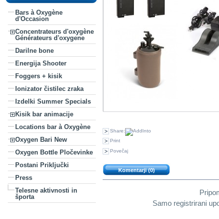
Bars à Oxygène
d'Occasion
Concentrateurs d'oxygène
Générateurs d'oxygene
Darilne bone
Energija Shooter
Foggers + kisik
Ionizator čistilec zraka
Izdelki Summer Specials
Kisik bar animacije
Locations bar à Oxygène
Share:
Oxygen Bari New
Print
Povečaj
Oxygen Bottle Pločevinke
Postani Priključki
Komentarji (0)
Press
Telesne aktivnosti in
Pripom
športa
Samo registrirani up