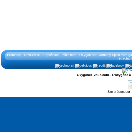
Promocije
Novi izdelki
Uspešnice
Pišite nam
Oxygen Bar Germany Spain Portugal
rétractact
Oxygenez-vous.com - L'oxygène à l'ét
Site présent sur