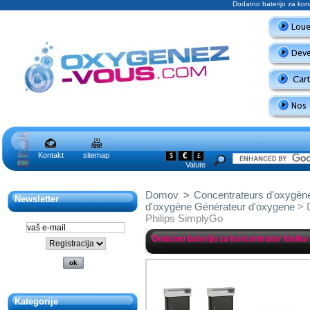
Dodatno baterijo za konc
Kontakt
sitemap
€
$
£
Valute
Domov
>
Concentrateurs d'oxygèn
Newsletter
d'oxygène Générateur d'oxygene
> D
Philips SimplyGo
Dodatno baterijo za koncentrator kisika
Kategorije