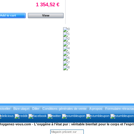
1 354,52 €
Add to cart
View
stseller
Bize ulaşın
Diller
Conditions générales de vente
A propos
Formulaire rétracta
xygenez-vous.com - L'oxygène à l'état pur : véritable bienfait pour le corps et l'espri