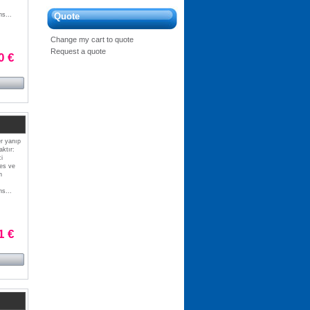
s...
Quote
Change my cart to quote
Request a quote
0 €
er yanıp
ktır:
i
res ve
n
s...
1 €