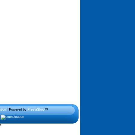
ction
Powered by
PrestaShop
™
t
.