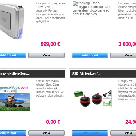
Oksijen bar: Oxygenez
Bu paket içeri
- size .com, 1
çeşme oksijen
aromatik Portatif
birey -1 oksij
Oksijen Jeneratör için
jeneratörü Ino
özel! nasa tarafından
oranı 5 L/dk -
geliştirilen...
999,00 €
3 000,0
Add to cart
View
Add to cart
View
mak oksijen-Sen....
USB Air Ionizer /...
Olmak bir Ortaklik
Dengeleme + i
oksijen-Sen. Com
topraktan ve b
adini listeden etki
- bitkiler, bi
siparis edin Tesvik ve
hayatta meyd
referans alan adinizi...
okunmaktadir:
tüketen hava.
0,00 €
24,9
Add to cart
View
Add to cart
View