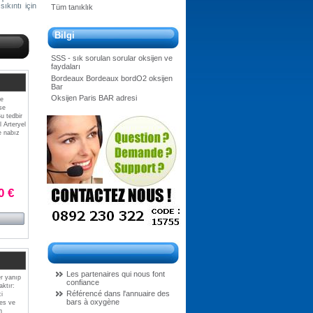
ıkıntı için
Tüm tanıklık
Bilgi
SSS - sık sorulan sorular oksijen ve
faydaları
Bordeaux Bordeaux bordO2 oksijen
Bar
Oksijen Paris BAR adresi
ve
se
u tedbir
 Arteryel
e nabız
0 €
Les partenaires qui nous font
er yanıp
confiance
ktır:
Référencé dans l'annuaire des
i
bars à oxygène
res ve
n