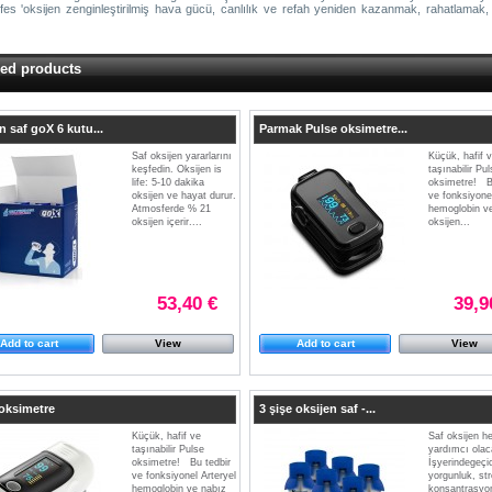
es 'oksijen zenginleştirilmiş hava gücü, canlılık ve refah yeniden kazanmak, rahatlamak, s
red products
n saf goX 6 kutu...
Parmak Pulse oksimetre...
Saf oksijen yararlarını
Küçük, hafif 
keşfedin. Oksijen is
taşınabilir Pul
life: 5-10 dakika
oksimetre! B
oksijen ve hayat durur.
ve fonksiyonel
Atmosferde % 21
hemoglobin v
oksijen içerir....
oksijen...
53,40 €
39,9
Add to cart
View
Add to cart
View
oksimetre
3 şişe oksijen saf -...
Küçük, hafif ve
Saf oksijen h
taşınabilir Pulse
yardımcı olaca
oksimetre! Bu tedbir
İşyerindegeçic
ve fonksiyonel Arteryel
yorgunluk, st
hemoglobin ve nabız
konsantrasyo