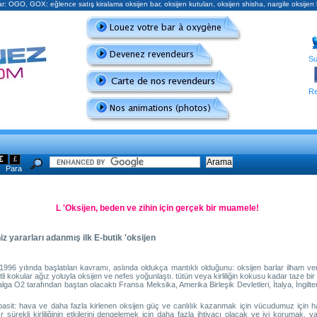
r: OGO, GOX: eğlence satış kiralama oksijen bar, oksijen kutuları, oksijen shisha, nargile oksijen
Su
Re
€
£
Para
L 'Oksijen, beden ve zihin için gerçek bir muamele!
z yararları adanmış ilk E-butik 'oksijen
1996 yılında başlatılan kavramı, aslında oldukça mantıklı olduğunu: oksijen barlar ilham ver
şitli kokular ağız yoluyla oksijen ve nefes yoğunlaştı. tütün veya kirliliğin kokusu kadar taze bir
alga O2 tarafından baştan olacaktı Fransa Meksika, Amerika Birleşik Devletleri, İtalya, İngilte
basit: hava ve daha fazla kirlenen oksijen güç ve canlılık kazanmak için vücudumuz için 
r sürekli kirliliğinin etkilerini dengelemek için daha fazla ihtiyacı olacak ve iyi korumak. y