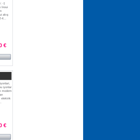
r: -1
 Inoui
en
ui akış
2-4...
0 €
yonlari,
u iyonlar
zim modern
an
 elektrik
..
0 €