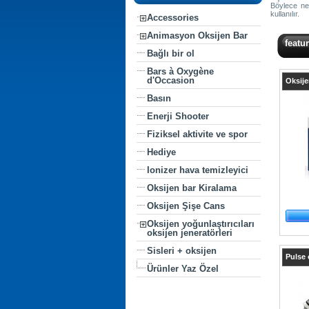
Böylece nef
kullanılır.
Accessories
Animasyon Oksijen Bar
featu
Bağlı bir ol
Bars à Oxygène
d'Occasion
Oksije
Basın
Enerji Shooter
Fiziksel aktivite ve spor
Hediye
Ionizer hava temizleyici
Oksijen bar Kiralama
Oksijen Şişe Cans
Oksijen yoğunlaştırıcıları
oksijen jeneratörleri
Sisleri + oksijen
Pulse 
Ürünler Yaz Özel