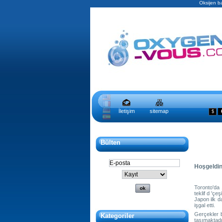
Oksijen ba
İletişim
sitemap
$
Bülten
Hoşgeldini
Toronto'da 
teklif d 'çe
Japon ilk d
işgal etti.
Gerçekler 
Kategoriler
taşımaktadı