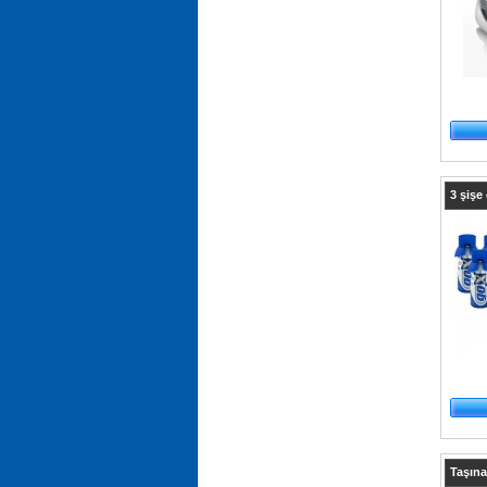
3 şişe 
Taşınab