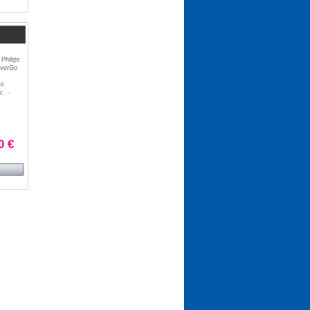
 Philips
EverGo
ıl
r: -
0 €