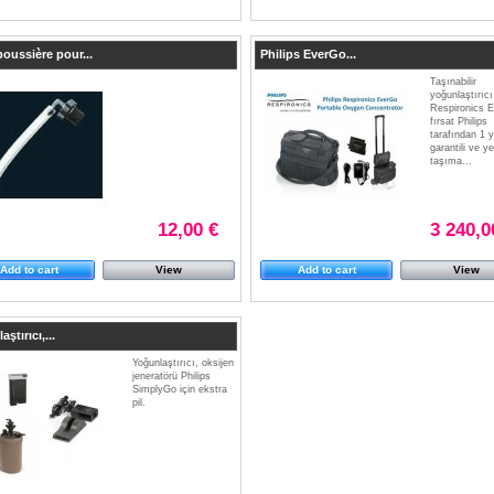
 poussière pour...
Philips EverGo...
Taşınabilir
yoğunlaştırıcı
Respironics 
fırsat Philips
tarafından 1 y
garantili ve ye
taşıma...
12,00 €
3 240,0
Add to cart
View
Add to cart
View
ştırıcı,...
Yoğunlaştırıcı, oksijen
jeneratörü Philips
SimplyGo için ekstra
pil.