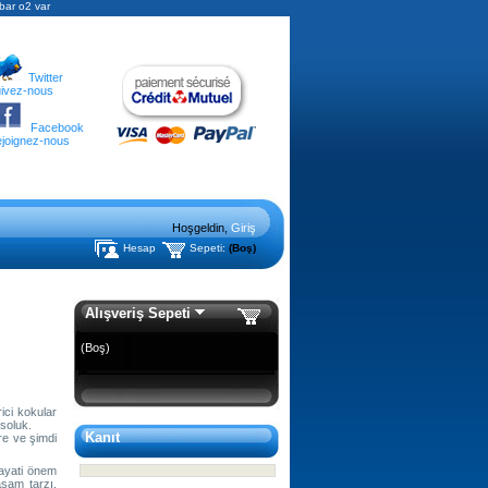
 bar o2 var
Twitter
ivez-nous
Facebook
joignez-nous
Hoşgeldin,
Giriş
Hesap
Sepeti:
(Boş)
Alışveriş Sepeti
(Boş)
ici kokular
 soluk.
Kanıt
re ve şimdi
hayati önem
aşam tarzı.