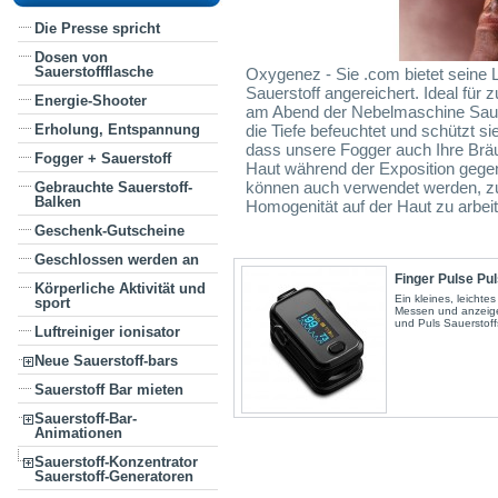
Die Presse spricht
Dosen von
Sauerstoffflasche
Oxygenez - Sie .com bietet seine L
Sauerstoff angereichert. Ideal für
Energie-Shooter
am Abend der Nebelmaschine Sauers
die Tiefe befeuchtet und schützt s
Erholung, Entspannung
dass unsere Fogger auch Ihre Brä
Fogger + Sauerstoff
Haut während der Exposition gege
können auch verwendet werden, z
Gebrauchte Sauerstoff-
Balken
Homogenität auf der Haut zu arbeit
Geschenk-Gutscheine
Geschlossen werden an
Finger Pulse Pu
Körperliche Aktivität und
Ein kleines, leichte
sport
Messen und anzeigen
und Puls Sauerstoff
Luftreiniger ionisator
Neue Sauerstoff-bars
Sauerstoff Bar mieten
Sauerstoff-Bar-
Animationen
Sauerstoff-Konzentrator
Sauerstoff-Generatoren