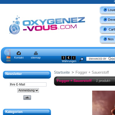
Kontakt
sitemap
€
$
£
Währungen
Startseite
>
Fogger + Sauerstoff
Newsletter
Fogger + Sauerstoff
1 produkt-
Kategorien