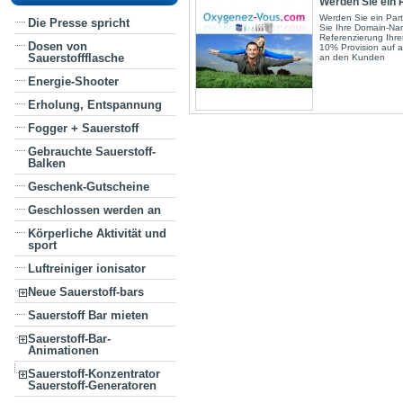
Werden Sie ein P
Werden Sie ein Part
Die Presse spricht
Sie Ihre Domain-Na
Referenzierung Ihr
Dosen von
10% Provision auf a
Sauerstoffflasche
an den Kunden
Energie-Shooter
Erholung, Entspannung
Fogger + Sauerstoff
Gebrauchte Sauerstoff-
Balken
Geschenk-Gutscheine
Geschlossen werden an
Körperliche Aktivität und
sport
Luftreiniger ionisator
Neue Sauerstoff-bars
Sauerstoff Bar mieten
Sauerstoff-Bar-
Animationen
Sauerstoff-Konzentrator
Sauerstoff-Generatoren