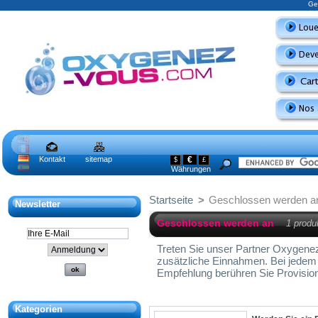
Ge
Kontakt
sitemap
€
$
£
Währungen
Startseite
>
Geschlossen werden a
Newsletter
Geschlossen werden an
1 produ
Treten Sie unser Partner Oxygenez
zusätzliche Einnahmen. Bei jedem
Empfehlung berühren Sie Provisio
Kategorien