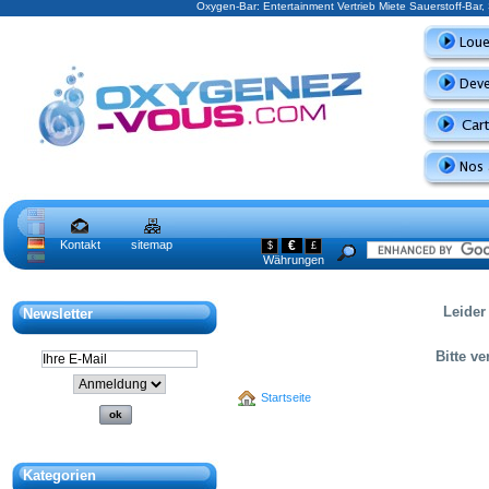
Oxygen-Bar: Entertainment Vertrieb Miete Sauerstoff-Bar
Kontakt
sitemap
€
$
£
Währungen
Leider
Newsletter
Bitte v
Startseite
Kategorien