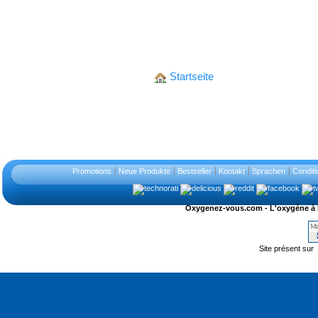
Startseite
Promotions
Neue Produkte
Bestseller
Kontakt
Sprachen
Conditi
Oxygenez-vous.com - L'oxygène à l'ét
Site présent sur