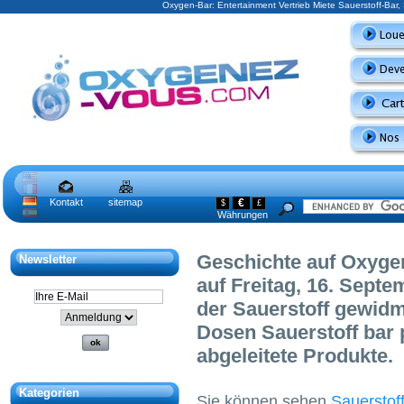
Oxygen-Bar: Entertainment Vertrieb Miete Sauerstoff-Bar
Kontakt
sitemap
€
$
£
Währungen
Geschichte auf Oxyge
Newsletter
auf Freitag, 16. Septe
der Sauerstoff gewidm
Dosen Sauerstoff bar
abgeleitete Produkte.
Kategorien
Sie können sehen
Sauerstof