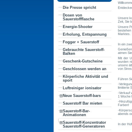
Willkomme
Die Presse spricht
Entdecken
Dosen von
Unsere ko
Sauerstoffflasche
Zeit, Sie
Energie-Shooter
Unsere Pr
bestehen 
Marktes.
Erholung, Entspannung
Fogger + Sauerstoff
In ein zw
Genießen 
Gebrauchte Sauerstoff-
atmen Sie
Balken
Mit der U
Geschenk-Gutscheine
wurden ni
unsere ät
Geschlossen werden an
von Stres
Körperliche Aktivität und
Führen Si
sport
-Verlegun
limitiert
Luftreiniger ionisator
-Verkauf 
Neue Sauerstoff-bars
1 Woche f
-Hinzufü
Sauerstoff Bar mieten
Farben!
-Körpersc
Sauerstoff-Bar-
abends od
Animationen
Sauerstoff-Konzentrator
In der Hof
Sauerstoff-Generatoren