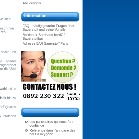
Alle Zeugnis
Information
ie sich
FAQ - häufig gestellte Fragen über
eisch. Sie
Sauerstoff und seine Vorteile
eren
Bordeaux-Bordeaux bordO2
Sauerstoffbar
Adresse BAR Sauerstoff Paris
sphäre und
ie Japaner
zugeordnet
en die Übel
ahl mit in
Hält bis zu
erfügbaren
Pailletten
Les partenaires qui nous font
confiance
Référencé dans l'annuaire des
bars à oxygène