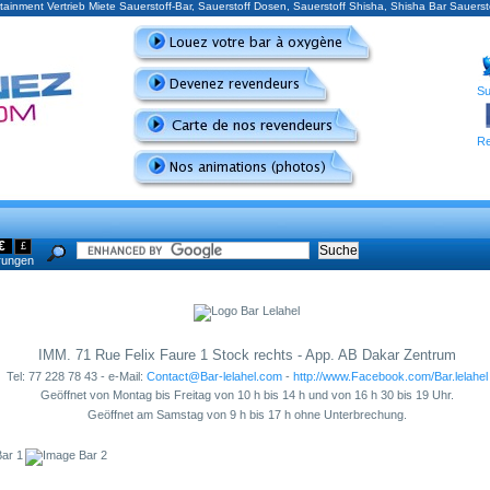
tainment Vertrieb Miete Sauerstoff-Bar, Sauerstoff Dosen, Sauerstoff Shisha, Shisha Bar Sauer
Su
Re
€
£
rungen
IMM. 71 Rue Felix Faure 1 Stock rechts - App. AB Dakar Zentrum
Tel: 77 228 78 43 - e-Mail:
Contact@Bar-lelahel.com
-
http://www.Facebook.com/Bar.lelahel
Geöffnet von Montag bis Freitag von 10 h bis 14 h und von 16 h 30 bis 19 Uhr.
Geöffnet am Samstag von 9 h bis 17 h ohne Unterbrechung.