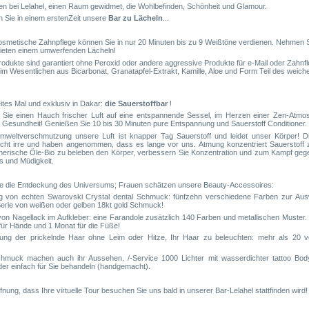
n bei Lelahel, einen Raum gewidmet, die Wohlbefinden, Schönheit und Glamour.
 Sie in einem erstenZeit unsere
Bar zu Lächeln
...
smetische Zahnpflege können Sie in nur 20 Minuten bis zu 9 Weißtöne verdienen. Nehmen S
 bieten einem umwerfenden Lächeln!
odukte sind garantiert ohne Peroxid oder andere aggressive Produkte für e-Mail oder Zahnfl
im Wesentlichen aus Bicarbonat, Granatapfel-Extrakt, Kamille, Aloe und Form Teil des weich
eites Mal und exklusiv in Dakar:
die Sauerstoffbar
!
Sie einen Hauch frischer Luft auf eine entspannende Sessel, im Herzen einer Zen-Atmo
 Gesundheit! Genießen Sie 10 bis 30 Minuten pure Entspannung und Sauerstoff Conditioner.
mweltverschmutzung unsere Luft ist knapper Tag Sauerstoff und leidet unser Körper! D
cht irre und haben angenommen, dass es lange vor uns. Atmung konzentriert Sauerstoff 
herische Öle-Bio zu beleben den Körper, verbessern Sie Konzentration und zum Kampf geg
s und Müdigkeit.
e die Entdeckung des Universums; Frauen schätzen unsere Beauty-Accessoires:
g von echten Swarovski Crystal dental Schmuck: fünfzehn verschiedene Farben zur Ausw
e Serie von weißen oder gelben 18kt gold Schmuck!
von Nagellack im Aufkleber: eine Farandole zusätzlich 140 Farben und metallischen Muster. 
ür Hände und 1 Monat für die Füße!
gung der prickelnde Haar ohne Leim oder Hitze, Ihr Haar zu beleuchten: mehr als 20 v
hmuck machen auch ihr Aussehen. /-Service 1000 Lichter mit wasserdichter tattoo Body 
er einfach für Sie behandeln (handgemacht).
fnung, dass Ihre virtuelle Tour besuchen Sie uns bald in unserer Bar-Lelahel stattfinden wird!