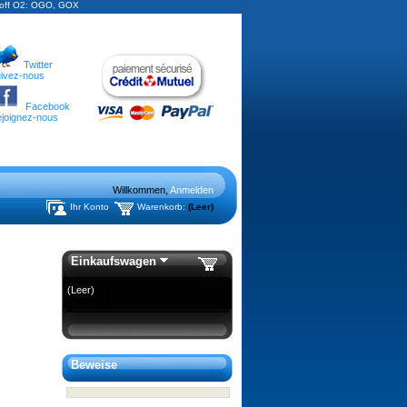
stoff O2: OGO, GOX
Twitter
ivez-nous
Facebook
joignez-nous
Willkommen,
Anmelden
Ihr Konto
Warenkorb:
(Leer)
Einkaufswagen
(Leer)
Beweise