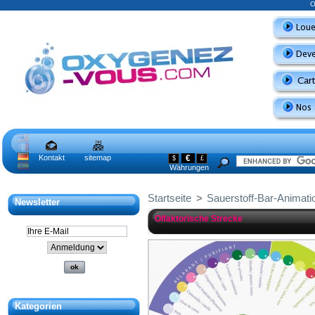
O
Kontakt
sitemap
€
$
£
Währungen
Startseite
>
Sauerstoff-Bar-Animati
Newsletter
Olfaktorische Strecke
Kategorien