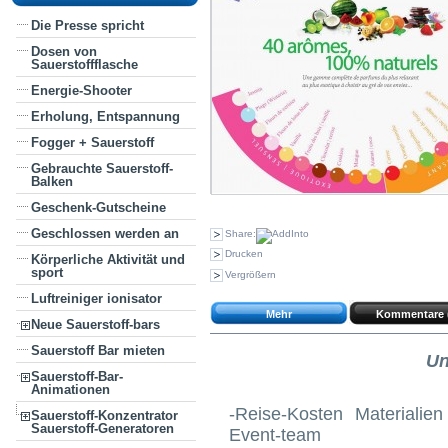
Die Presse spricht
Dosen von
Sauerstoffflasche
Energie-Shooter
Erholung, Entspannung
Fogger + Sauerstoff
Gebrauchte Sauerstoff-
Balken
Geschenk-Gutscheine
Geschlossen werden an
Share:
Drucken
Körperliche Aktivität und
sport
Vergrößern
Luftreiniger ionisator
Mehr
Kommentare 
Neue Sauerstoff-bars
Sauerstoff Bar mieten
Un
Sauerstoff-Bar-
Animationen
-Reise-Kosten Materiali
Sauerstoff-Konzentrator
Sauerstoff-Generatoren
Event-team