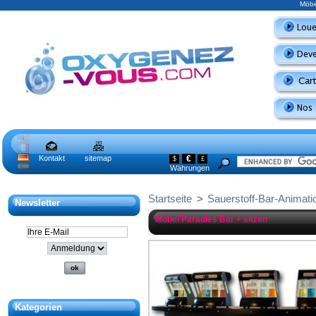
Möbe
Kontakt
sitemap
€
$
£
Währungen
Startseite
>
Sauerstoff-Bar-Animati
Newsletter
Möbel Paradies Bar + sitzen
Kategorien