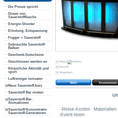
Die Presse spricht
Dosen von
Sauerstoffflasche
Energie-Shooter
Erholung, Entspannung
Fogger + Sauerstoff
Gebrauchte Sauerstoff-
Balken
Geschenk-Gutscheine
Geschlossen werden an
Share:
Drucken
Körperliche Aktivität und
sport
Vergrößern
Luftreiniger ionisator
Mehr
Kommentare 
Neue Sauerstoff-bars
Sauerstoff Bar mieten
Un
Sauerstoff-Bar-
Animationen
-Reise-Kosten Materiali
Sauerstoff-Konzentrator
Sauerstoff-Generatoren
Event-team