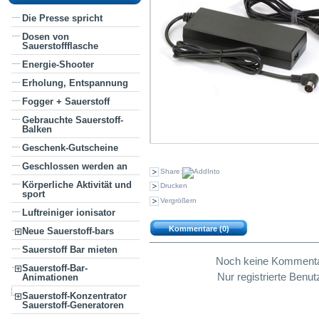
Die Presse spricht
Dosen von
Sauerstoffflasche
Energie-Shooter
Erholung, Entspannung
Fogger + Sauerstoff
Gebrauchte Sauerstoff-
Balken
Geschenk-Gutscheine
Geschlossen werden an
Share:
Körperliche Aktivität und
Drucken
sport
Vergrößern
Luftreiniger ionisator
Kommentare (0)
Neue Sauerstoff-bars
Sauerstoff Bar mieten
Noch keine Kommentare
Sauerstoff-Bar-
Nur registrierte Ben
Animationen
Sauerstoff-Konzentrator
Sauerstoff-Generatoren