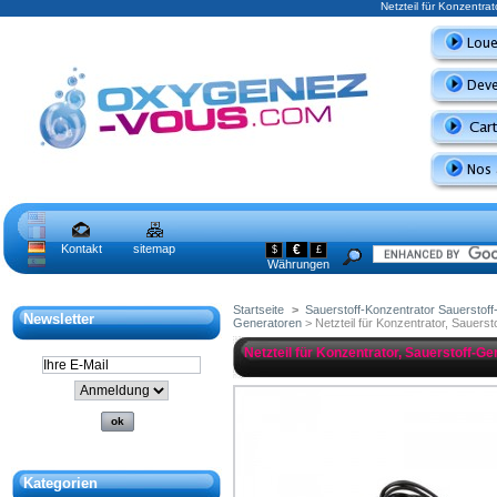
Netzteil für Konzentra
Kontakt
sitemap
€
$
£
Währungen
Startseite
>
Sauerstoff-Konzentrator Sauerstof
Newsletter
Generatoren
> Netzteil für Konzentrator, Sauers
Netzteil für Konzentrator, Sauerstoff-G
Kategorien