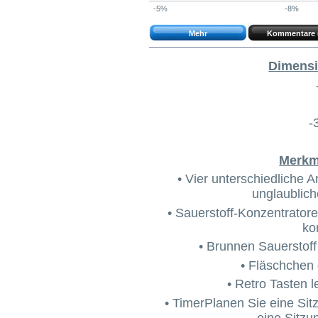
-5%
-8%
Mehr
Kommentare 
Dimensi
-
Merkma
• Vier unterschiedliche 
unglaublic
• Sauerstoff-Konzentratore
ko
• Brunnen Sauerstof
• Fläschchen
• Retro Tasten
• TimerPlanen Sie eine Sitzu
eine Sitzu