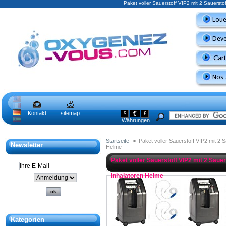
Paket voller Sauerstoff VIP2 mit 2 Sauersto
Kontakt
sitemap
€
$
£
Währungen
Startseite
>
Paket voller Sauerstoff VIP2 mit 2 
Newsletter
Helme
Paket voller Sauerstoff VIP2 mit 2 Saue
Inhalatoren Helme
Kategorien