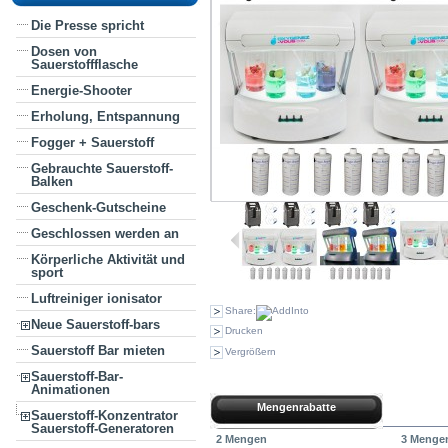
Die Presse spricht
Dosen von
Sauerstoffflasche
Energie-Shooter
Erholung, Entspannung
Fogger + Sauerstoff
Gebrauchte Sauerstoff-
Balken
Geschenk-Gutscheine
Geschlossen werden an
Körperliche Aktivität und
sport
Luftreiniger ionisator
Share:
Neue Sauerstoff-bars
Drucken
Sauerstoff Bar mieten
Vergrößern
Sauerstoff-Bar-
Animationen
Mengenrabatte
Sauerstoff-Konzentrator
Sauerstoff-Generatoren
2 Mengen
3 Menge