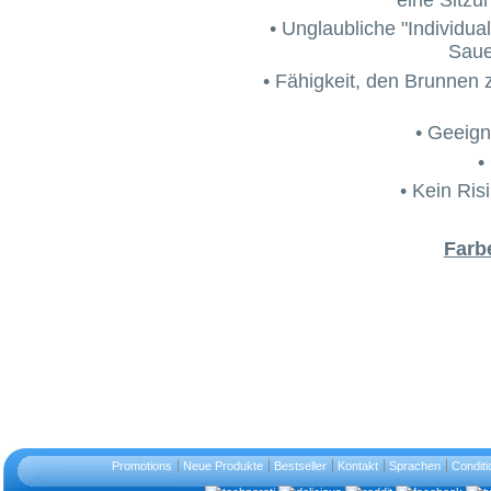
• Unglaubliche "Individual"
Saue
• Fähigkeit, den Brunnen 
• Geeign
•
• Kein Ris
Farb
Promotions
Neue Produkte
Bestseller
Kontakt
Sprachen
Conditi