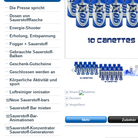
Die Presse spricht
Dosen von
Sauerstoffflasche
Energie-Shooter
Erholung, Entspannung
Fogger + Sauerstoff
Gebrauchte Sauerstoff-
Balken
Geschenk-Gutscheine
Geschlossen werden an
Körperliche Aktivität und
sport
Luftreiniger ionisator
Share:
Drucken
Neue Sauerstoff-bars
Vergrößern
Sauerstoff Bar mieten
Sauerstoff-Bar-
Animationen
Mehr
Zubehör
Sauerstoff-Konzentrator
Sauerstoff-Generatoren