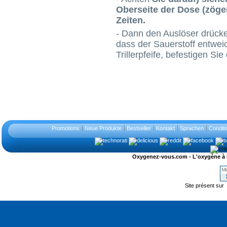
Oberseite der Dose (zöge
Zeiten.
- Dann den Auslöser drücken
dass der Sauerstoff entwei
Trillerpfeife, befestigen Sie
Promotions
Neue Produkte
Bestseller
Kontakt
Sprachen
Conditi
Oxygenez-vous.com - L'oxygène à l'ét
Site présent sur