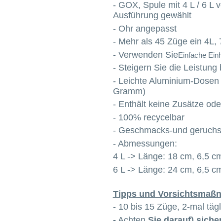
- GOX, Spule mit 4 L / 6 L 
Ausführung gewählt
- Ohr angepasst
- Mehr als 45 Züge ein 4L, 
- Verwenden Sie
Einfache Ein
- Steigern Sie die Leistung
- Leichte Aluminium-Dosen
Gramm)
- Enthält keine Zusätze od
- 100% recycelbar
- Geschmacks-und geruchs
- Abmessungen:
4 L -> Länge: 18 cm, 6,5 
6 L -> Länge: 24 cm, 6,5 
Tipps und Vorsichtsmaß
- 10 bis 15 Züge, 2-mal tägl
-
Achten
Sie darauf) siche