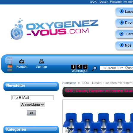
GOX - Dosen, Flaschen mit rei
Kontakt
sitemap
€
$
£
Währungen
Startseite
>
GOX - Dosen, Flaschen mit reinem
Newsletter
GOX - Dosen, Flaschen mit reinem Saue
Kategorien