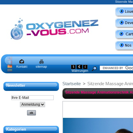
Sitzende Ma
Kontakt
sitemap
€
$
£
Währungen
Startseite
>
Sitzende Massage Ani
Newsletter
Sitzende Massage Animationstechnik
Kategorien