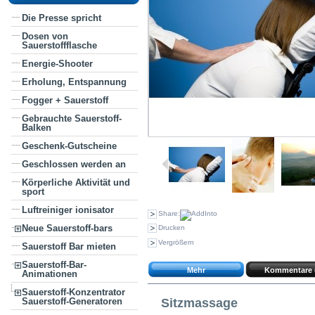
Die Presse spricht
Dosen von
Sauerstoffflasche
Energie-Shooter
Erholung, Entspannung
Fogger + Sauerstoff
Gebrauchte Sauerstoff-
Balken
Geschenk-Gutscheine
Geschlossen werden an
Körperliche Aktivität und
sport
Luftreiniger ionisator
Share:
Neue Sauerstoff-bars
Drucken
Vergrößern
Sauerstoff Bar mieten
Sauerstoff-Bar-
Mehr
Kommentare 
Animationen
Sauerstoff-Konzentrator
Sitzmassage
Sauerstoff-Generatoren