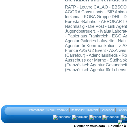
RATP - Louvre CALAO - EBSCO A
AGORA Consultants - SIP Animatio
Icelandair KOBA Gruppe DHL - 
Eurostar-Bahnhof - AEROKART Hi
Nachhaltig - Die Post - Link Agen
Jugendbetreuer). - Ivalua Labor
- Papier aus Frankreich - EGG-A
Agentur Galeries Lafayette - Na
Agentur für Kommunikation - Z AS
France AVS G2 Event - AXA Ges
(Carrefour) - Adenclassifieds - R
Ausschuss der Marne - Südhalbku
(Französisch Agentur Gesundheit
(Französisch Agentur für Lebensmi
Promotions
Neue Produkte
Bestseller
Kontakt
Sprachen
Conditi
Oxygenez-vous.com - L'oxygène à l'ét