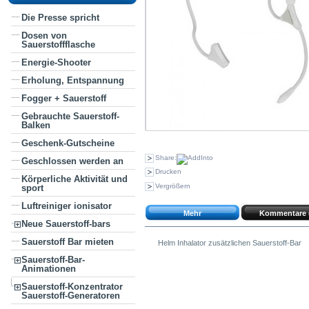
Die Presse spricht
Dosen von
Sauerstoffflasche
Energie-Shooter
Erholung, Entspannung
Fogger + Sauerstoff
Gebrauchte Sauerstoff-
Balken
Geschenk-Gutscheine
Share:
Geschlossen werden an
Drucken
Körperliche Aktivität und
Vergrößern
sport
Luftreiniger ionisator
Mehr
Kommentare 
Neue Sauerstoff-bars
Sauerstoff Bar mieten
Helm Inhalator zusätzlichen Sauerstoff-Bar
Sauerstoff-Bar-
Animationen
Sauerstoff-Konzentrator
Sauerstoff-Generatoren