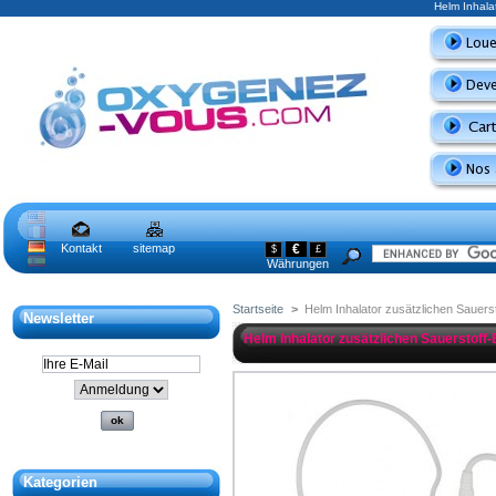
Helm Inhalat
Kontakt
sitemap
€
$
£
Währungen
Startseite
>
Helm Inhalator zusätzlichen Sauers
Newsletter
Helm Inhalator zusätzlichen Sauerstoff-
Kategorien