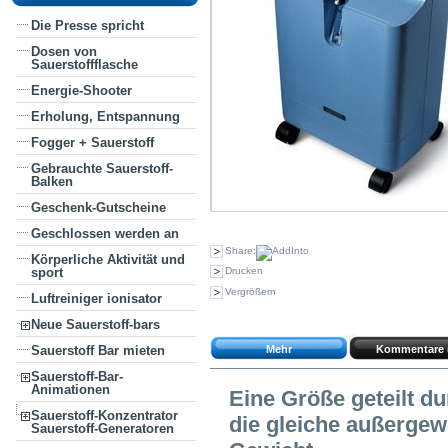
Die Presse spricht
Dosen von
Sauerstoffflasche
Energie-Shooter
Erholung, Entspannung
Fogger + Sauerstoff
Gebrauchte Sauerstoff-
Balken
Geschenk-Gutscheine
Geschlossen werden an
Share:
Körperliche Aktivität und
Drucken
sport
Vergrößern
Luftreiniger ionisator
Neue Sauerstoff-bars
Sauerstoff Bar mieten
Mehr
Kommentare 
Sauerstoff-Bar-
Animationen
Eine Größe geteilt du
Sauerstoff-Konzentrator
die gleiche außergew
Sauerstoff-Generatoren