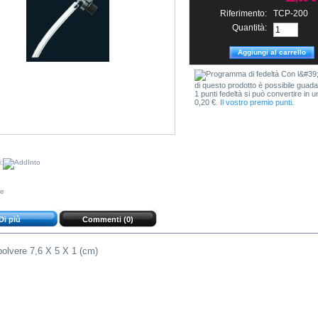
Riferimento:
TCP-200
Quantità:
Con l&#39;
di questo prodotto è possibile guada
1 punti fedeltà si può convertire in 
0,20 €.
Il vostro premio punti.
:
re
Di più
Commenti (0)
 polvere 7,6 X 5 X 1 (cm)