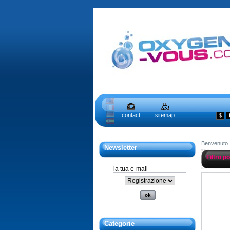
contact
sitemap
$
Benvenuto
Newsletter
Filtro p
Categorie