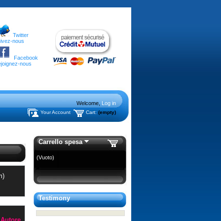
Twitter
ivez-nous
Facebook
joignez-nous
Welcome,
Log in
Your Account
Cart:
(empty)
Carrello spesa
(Vuoto)
m)
Testimony
Autore