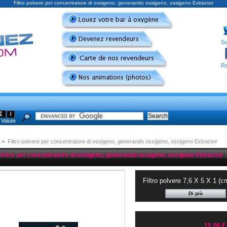
Filtro polvere per concentratore di ossigeno, generando ossigeno, ossigeno Extractor
Su
Re
€
£
Valute
>
Filtro polvere per concentratore di ossigeno, generando ossigeno, ossigeno Extractor
olvere per concentratore di ossigeno, generando ossigeno, ossigeno Extractor
Filtro polvere 7,6 X 5 X 1 (c
Di più
12,00 €