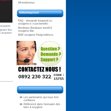
All testimonys
Informazioni
FAQ - domande frequenti su
ossigeno e i suoi benefici
acquisto
Bordeaux Bordeaux bordO2
gnare fino
ossigeno Bar
un acquisto
BAR ossigeno Parigi indirizzo
Les partenaires qui nous font
confiance
Référencé dans l'annuaire des
bars à oxygène