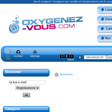
bar di ossigeno: l'ossigeno bar vendite di intrattenimento per le va
contact
sitemap
€
$
£
Valute
Newsletter
Benvenuto
Categorie