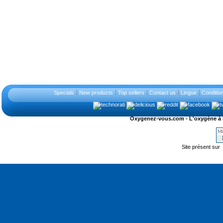
Specials
New products
Top sellers
Contact us
Lingue
Conditio
Oxygenez-vous.com - L'oxygène à l'ét
Site présent sur