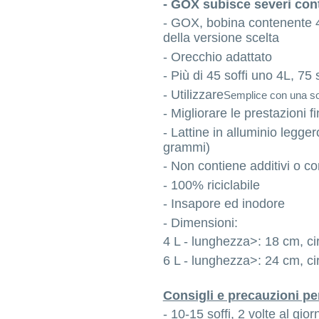
- GOX subisce severi contr
- GOX, bobina contenente 4
della versione scelta
- Orecchio adattato
- Più di 45 soffi uno 4L, 75 
- Utilizzare
Semplice con una s
- Migliorare le prestazioni 
- Lattine in alluminio legg
grammi)
- Non contiene additivi o c
- 100% riciclabile
- Insapore ed inodore
- Dimensioni:
4 L - lunghezza>: 18 cm, c
6 L - lunghezza>: 24 cm, c
Consigli e precauzioni pe
- 10-15 soffi, 2 volte al gio