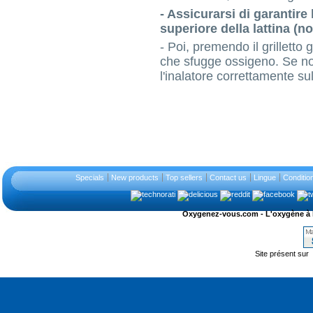
- Assicurarsi di garantire 
superiore della lattina (no
- Poi, premendo il grilletto g
che sfugge ossigeno. Se non
l'inalatore correttamente su
Specials
New products
Top sellers
Contact us
Lingue
Conditio
Oxygenez-vous.com - L'oxygène à l'ét
Site présent sur