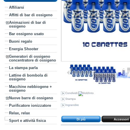
Affiliarsi
Affitti di bar di ossigeno
Animazioni di bar di
ossigeno
Bar ossigeno usato
Buoni regalo
Energia Shooter
Generatori di ossigeno
concentratore di ossigeno
La stampa parla
Lattine di bombola di
ossigeno
Macchine nebbiogene +
ossigeno
Condividi:
Nuove barre di ossigeno
Stampa
Ingrandire
Purificatore ionizzatore
Relax, relax
Di più
Accessori
Sport e attività fisica