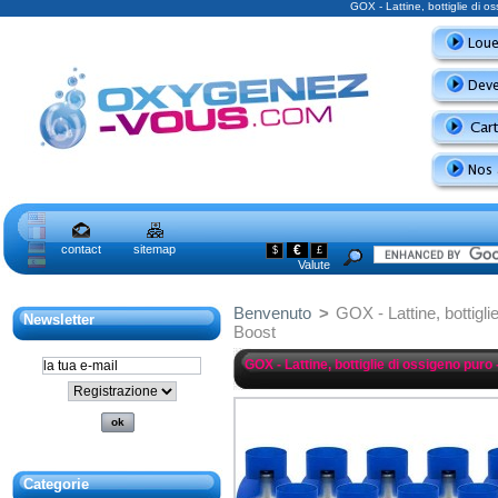
GOX - Lattine, bottiglie di
contact
sitemap
€
$
£
Valute
Benvenuto
>
GOX - Lattine, bottig
Newsletter
Boost
GOX - Lattine, bottiglie di ossigeno pu
Categorie