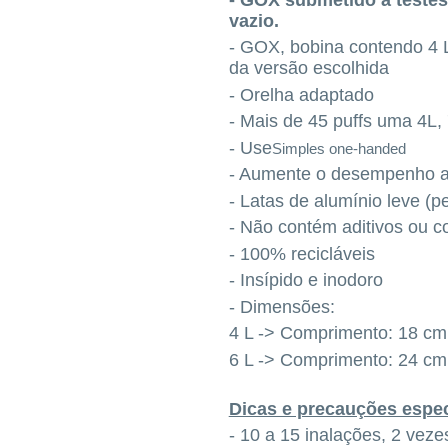
vazio.
- GOX, bobina contendo 4 L
da versão escolhida
- Orelha adaptado
- Mais de 45 puffs uma 4L,
- Use
Simples one-handed
- Aumente o desempenho 
- Latas de alumínio leve (
- Não contém aditivos ou c
- 100% recicláveis
- Insípido e inodoro
- Dimensões:
4 L -> Comprimento: 18 cm,
6 L -> Comprimento: 24 cm,
Dicas e precauções especi
- 10 a 15 inalações, 2 veze