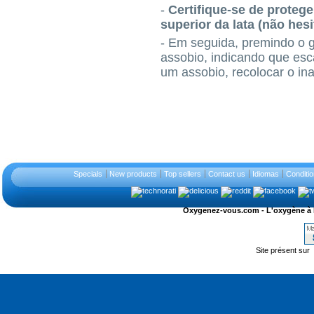
-
Certifique-se de protege
superior da lata (não hes
- Em seguida, premindo o ga
assobio, indicando que esc
um assobio, recolocar o in
Specials
New products
Top sellers
Contact us
Idiomas
Conditi
Oxygenez-vous.com - L'oxygène à l'ét
Site présent sur