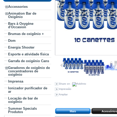
Accessories
Animation Bar de
Oxigênio
Bars à Oxygène
d'Occasion
Brumas de oxigênio +
Dom
Energia Shooter
Esporte e atividade física
Garrafa de oxigénio Cans
Geradores de oxigênio de
concentradores de
oxigênio
Imprensa
Share on :
Ionizador purificador de
Impressão
ar
Ampliar
Locação de bar de
oxigênio
Summer Specials
Mais
Acessórios
Produtos