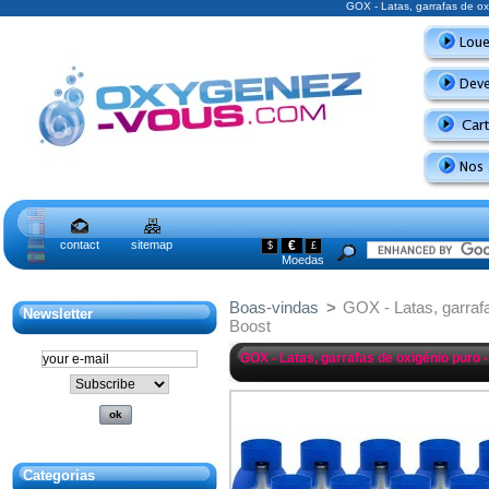
GOX - Latas, garrafas de o
contact
sitemap
€
$
£
Moedas
Boas-vindas
>
GOX - Latas, garraf
Newsletter
Boost
GOX - Latas, garrafas de oxigénio puro
Categorias