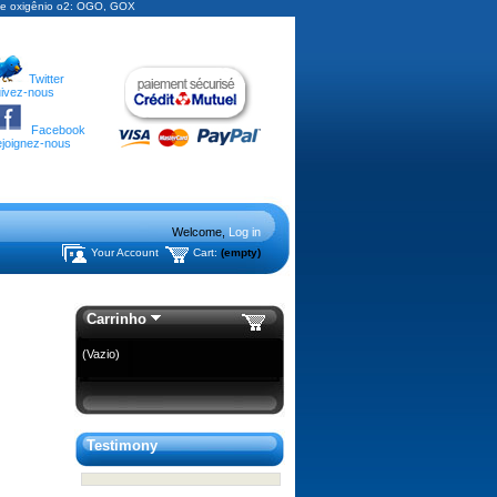
r de oxigênio o2: OGO, GOX
Twitter
ivez-nous
Facebook
joignez-nous
Welcome,
Log in
Your Account
Cart:
(empty)
Carrinho
(Vazio)
Testimony