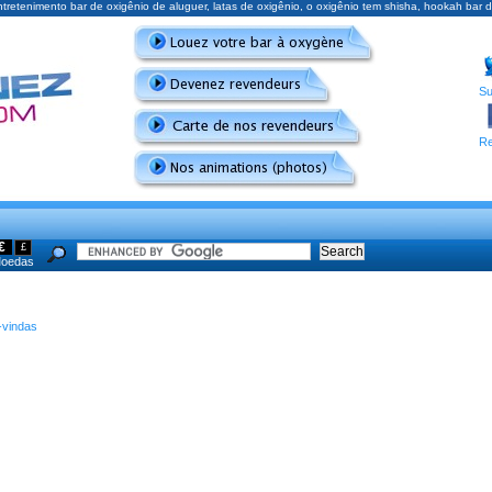
retenimento bar de oxigênio de aluguer, latas de oxigênio, o oxigênio tem shisha, hookah ba
Su
Re
€
£
oedas
-vindas