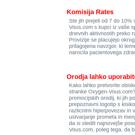
Komisija Rates
Ste jih prejeli od 7 do 10% 
Vous.com s kupci iz vaše sp
dnevnih aktivnostih preko r
Provizije se placujejo okro
prilagojena navzgor, ki temel
narocila pacientovega zdra
Orodja lahko uporabit
Kako lahko pretvorite obisk
stranke Oxygen-Vous.com? 
promocijskih orodij, ki jih 
prepoznavni logotip s kisik
razlicnimi hiperpovezav in 
ustvarjanje prometa in menja
da si sledili najnovejše po
Vous.com, poleg tega, da b