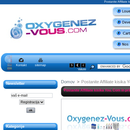
Postanite Affiliate
Kontakt
sitemap
€
$
£
Valute
Domov
>
Postanite Affiliate kisika
Newsletter
Postanite Affiliate kisika You. Com in p
Kategorije