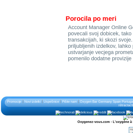
Porocila po meri
Account Manager Online Get
povecali svoj dobicek, tako
transakcijah, ki skozi svoj
priljubljenih izdelkov, lahk
ustvarjanje vecjega promet
pomenilo dodatne provizije 
Promocije
Novi izdelki
Uspešnice
Pišite nam
Oxygen Bar Germany Spain Portugal
rétractact
Oxygenez-vous.com - L'oxygène à l'ét