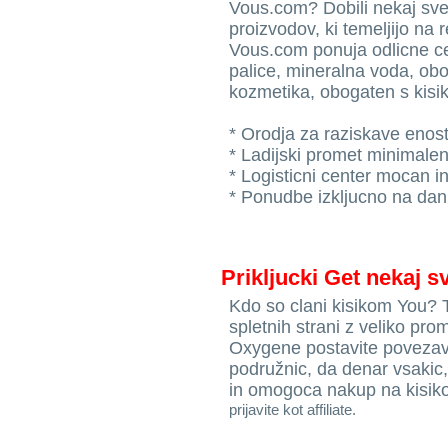
Vous.com? Dobili nekaj sveže
proizvodov, ki temeljijo na re
Vous.com ponuja odlicne ce
palice, mineralna voda, obog
kozmetika, obogaten s kisi
* Orodja za raziskave enos
* Ladijski promet minimalen
* Logisticni center mocan in
* Ponudbe izkljucno na dan
Prikljucki Get nekaj 
Kdo so clani kisikom You? Ti
spletnih strani z veliko pr
Oxygene postavite povezav
podružnic, da denar vsakic
in omogoca nakup na kisi
prijavite kot affiliate.