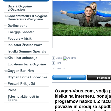
Bars à Oxygène
d'Occasion
Concentrateurs d'oxygène
Générateurs d'oxygene
Darilne bone
Energija Shooter
Foggers + kisik
Ionizator čistilec zraka
Izdelki Summer Specials
Kisik bar animacije
Share:
Print
Locations bar à Oxygène
Povečaj
Oxygen Bari New
Oxygen Bottle Pločevinke
Več
Factsheet
Postani Priključki
Press
Oxygen-Vous.com, vodja pr
kisika na internetu, ponuja
Telesne aktivnosti in
športa
programov naokoli. Z racu
povezav in orodij za spo