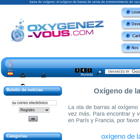
barra de oxígeno: el oxígeno de barras de venta de entretenimiento de va
€
$
£
Moneda
Mapa del sitio
Oxígeno de la
Boletín de noticias
Póngase en
contacto con
La ola de barras al oxígeno
vez más. Para encontrar y v
en París y Francia, por favor
oxígeno de l
Categorías