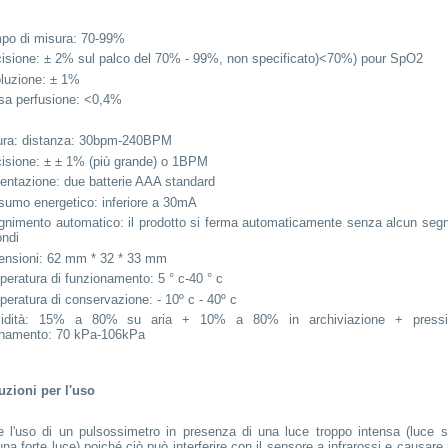
po di misura: 70-99%
isione: ± 2% sul palco del 70% - 99%, non specificato)<70%) pour SpO2
luzione: ± 1%
sa perfusione: <0,4%
ura: distanza: 30bpm-240BPM
isione: ± ± 1% (più grande) o 1BPM
entazione: due batterie AAA standard
umo energetico: inferiore a 30mA
nimento automatico: il prodotto si ferma automaticamente senza alcun segn
ondi
ensioni: 62 mm * 32 * 33 mm
eratura di funzionamento: 5 ° c-40 ° c
eratura di conservazione: - 10º c - 40º c
dità: 15% a 80% su aria + 10% a 80% in archiviazione + pressi
onamento: 70 kPa-106kPa
uzioni per l'uso
e l'uso di un pulsossimetro in presenza di una luce troppo intensa (luce s
una forte luce) poiché ciò può interferire con il sensore a infrarossi e causare r