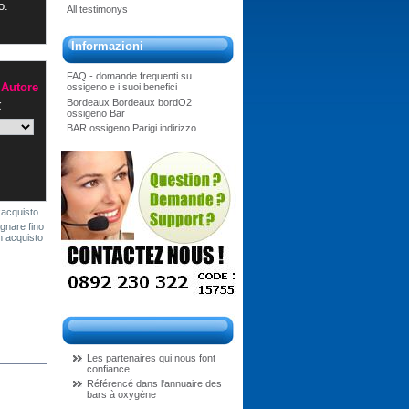
o.
All testimonys
Informazioni
FAQ - domande frequenti su
ossigeno e i suoi benefici
Autore
Bordeaux Bordeaux bordO2
K
ossigeno Bar
BAR ossigeno Parigi indirizzo
acquisto
gnare fino
un acquisto
Les partenaires qui nous font
confiance
Référencé dans l'annuaire des
bars à oxygène