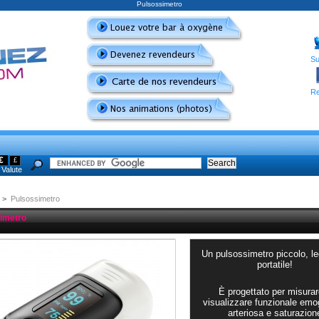
Pulsossimetro
Su
Re
€
£
Valute
>
Pulsossimetro
imetro
Un pulsossimetro piccolo, l
portatile!
È progettato per misurar
visualizzare funzionale emo
arteriosa e saturazion