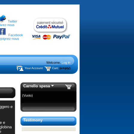
Twitter
ivez-nous
Facebook
joignez-nous
Welcome,
Log in
Your Account
Cart:
(empty)
Carrello spesa
(Vuoto)
eggero e
Testimony
e e
globina
e