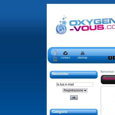
contact
sitemap
$
Benvenuto
Newsletter
Pulsoss
Categorie