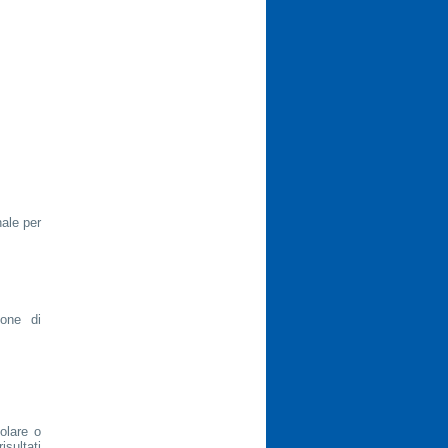
ale per
one di
olare o
isultati