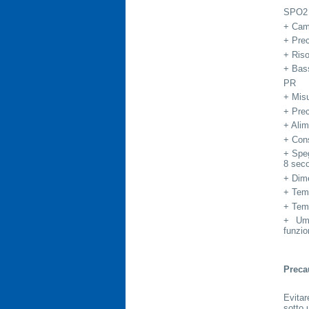
SPO2
+ Cam
+ Prec
+ Riso
+ Bas
PR
+ Mis
+ Prec
+ Alim
+ Cons
+ Speg
8 sec
+ Dim
+ Temp
+ Temp
+ Umi
funzi
Preca
Evitar
sotto 