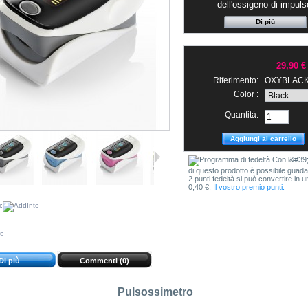
dell'ossigeno di impuls
Di più
29,90 €
Riferimento:
OXYBLAC
Color :
Quantità:
Con l&#39;
di questo prodotto è possibile guada
2 punti fedeltà si può convertire in 
0,40 €.
Il vostro premio punti.
:
re
Di più
Commenti (0)
Pulsossimetro