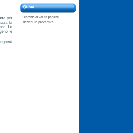
Quota
Il cambio di valuta paniere
ante per
Richiedi un preventivo
izza la
ondo. La
igeno e
egnerà