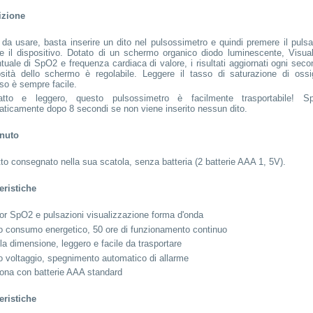
izione
 da usare, basta inserire un dito nel pulsossimetro e quindi premere il puls
re il dispositivo. Dotato di un schermo organico diodo luminescente, Visual
tuale di SpO2 e frequenza cardiaca di valore, i risultati aggiornati ogni sec
osità dello schermo è regolabile. Leggere il tasso di saturazione di oss
lso è sempre facile.
tto e leggero, questo pulsossimetro è facilmente trasportabile! Sp
ticamente dopo 8 secondi se non viene inserito nessun dito.
nuto
to consegnato nella sua scatola, senza batteria (2 batterie AAA 1, 5V).
eristiche
or SpO2 e pulsazioni visualizzazione forma d'onda
 consumo energetico, 50 ore di funzionamento continuo
la dimensione, leggero e facile da trasportare
 voltaggio, spegnimento automatico di allarme
ona con batterie AAA standard
eristiche