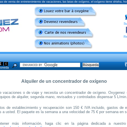
ras de venta de entretenimiento de vacaciones, las latas de oxígeno, el oxígeno tiene shisha
Su
Re
€
£
oneda
Alquiler de un concentrador de oxígeno
e vacaciones o de viaje y necesita un concentrador de oxígeno. Oxygenez 
quipos de alquiler, segunda mano, revisados y controlados dispensar 5 L/min
tos de establecimiento y recuperación son 150 € IVA incluido, gastos de 
os a usted. El paquete es la semana
a una velocidad de 75 € por semana en se
tener más información, haga clic en la página dedicada a nuestro 