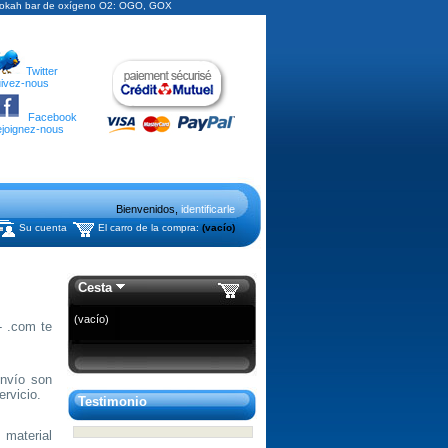
, hookah bar de oxígeno O2: OGO, GOX
Twitter
ivez-nous
Facebook
joignez-nous
Bienvenidos,
identificarle
Su cuenta
El carro de la compra:
(vacío)
Cesta
(vacío)
- .com te
.
envío son
rvicio.
Testimonio
material