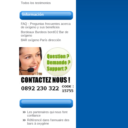
Todos los testimonios
Información
FAQ - Preguntas frecuentes acerca
de oxígeno y sus beneficios
Bordeaux Burdeos bordO2 Bar de
oxígeno
BAR oxígeno París dirección
Les partenaires qui nous font
confiance
Référencé dans l'annuaire des
bars à oxygène