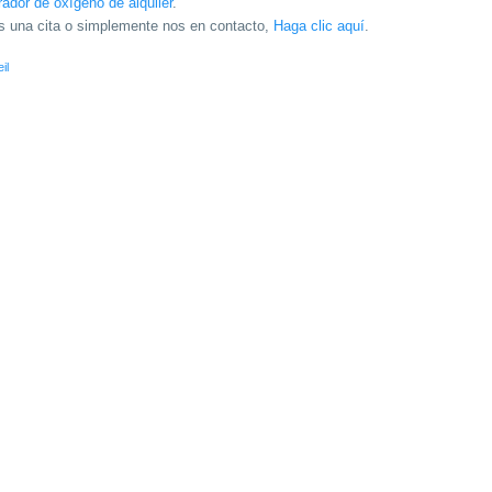
ador de oxígeno de alquiler
.
s una cita o simplemente nos en contacto,
Haga clic aquí
.
il