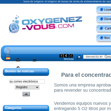
barra de oxígeno: el oxígeno de barras de venta de entretenimiento de va
€
$
£
Moneda
Mapa del sitio
Boletín de noticias
Póngase en
Para el concentra
contacto con
Somos una empresa aprobada
para revender su concentrado
Vendemos equipos nuevos y u
entregando 5 O2 litros por m
Categorías