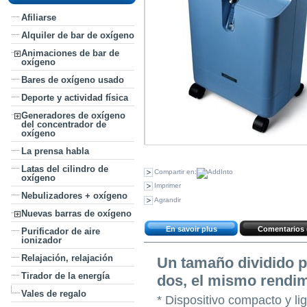
Afiliarse
Alquiler de bar de oxígeno
Animaciones de bar de
oxígeno
Bares de oxígeno usado
Deporte y actividad física
Generadores de oxígeno
del concentrador de
oxígeno
La prensa habla
Latas del cilindro de
Compartir en:
oxígeno
Imprimer
Nebulizadores + oxígeno
Agrandir
Nuevas barras de oxígeno
En savoir plus
Comentarios 
Purificador de aire
ionizador
Relajación, relajación
Un tamaño dividido p
Tirador de la energía
dos, el mismo rendim
Vales de regalo
* Dispositivo compacto y lig