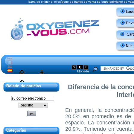
barra de oxígeno: el oxígeno de barras de venta de entretenimiento de va
€
$
£
Moneda
Mapa del sitio
Diferencia de la conc
Boletín de noticias
Póngase en
contacto con
interi
En general, la concentraci
20,5% en promedio es de 3
espacio. La concentración
20,9%. Teniendo en cuenta 
Categorías