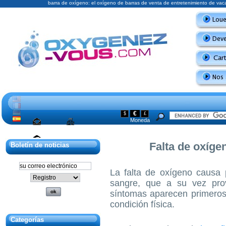
barra de oxígeno: el oxígeno de barras de venta de entretenimiento de va
€
$
£
Moneda
Mapa del sitio
Falta de oxíg
Boletín de noticias
Póngase en
contacto con
La falta de oxígeno causa 
sangre, que a su vez pro
síntomas aparecen primeros 
condición física.
Categorías