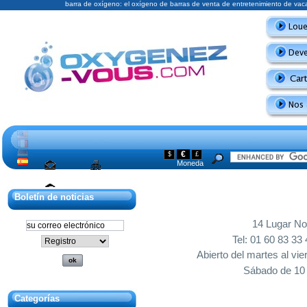
barra de oxígeno: el oxígeno de barras de venta de entretenimiento de va
€
$
£
Moneda
Mapa del sitio
Boletín de noticias
Póngase en
contacto con
14 Lugar N
Tel: 01 60 83 33 
Abierto del martes al vie
Sábado de 10 
Categorías