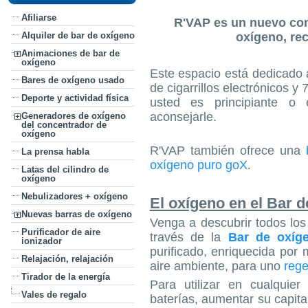
Afiliarse
R'VAP es un nuevo con
oxígeno, rec
Alquiler de bar de oxígeno
Animaciones de bar de
oxígeno
Este espacio está dedicado a
Bares de oxígeno usado
de cigarrillos electrónicos y 
Deporte y actividad física
usted es principiante o
aconsejarle.
Generadores de oxígeno
del concentrador de
oxígeno
R'VAP también ofrece una
La prensa habla
oxígeno puro goX
.
Latas del cilindro de
oxígeno
Nebulizadores + oxígeno
El oxígeno en el Bar 
Nuevas barras de oxígeno
Venga a descubrir todos los
Purificador de aire
través de la
Bar de oxíg
ionizador
purificado, enriquecida po
Relajación, relajación
aire ambiente, para uno
rege
Tirador de la energía
Para utilizar en cualquie
Vales de regalo
baterías, aumentar su capita